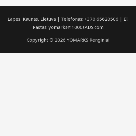
Lapes, Kaunas, Lietuva | Telefonas: +370 65620506 | El.
Pastas: yomarks@1000sADS.com
Copyright © 2026 YOMARKS Renginiai